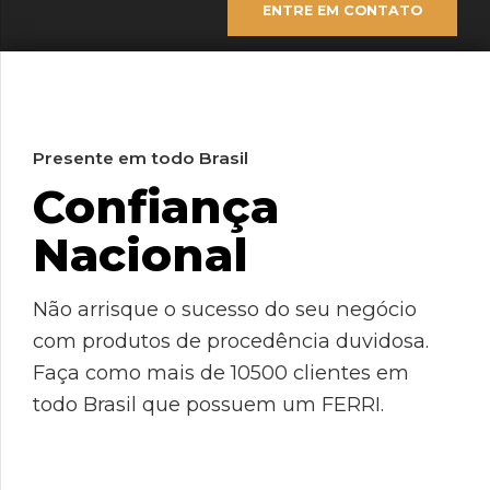
ENTRE EM CONTATO
Presente em todo Brasil
Confiança
Nacional
0
0
1
Não arrisque o sucesso do seu negócio
com produtos de procedência duvidosa.
0
1
2
0
Faça como mais de 10500 clientes em
0
1
2
3
1
todo Brasil que possuem um FERRI.
1
2
0
3
4
2
0
2
3
1
4
5
3